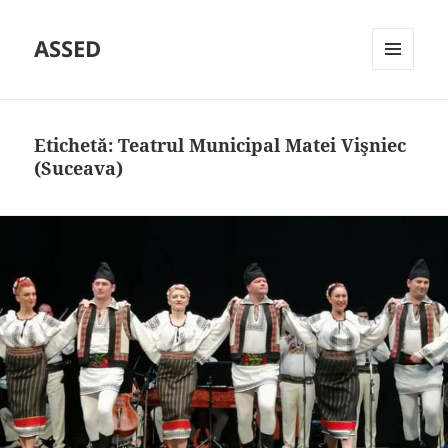
ASSED
MENIU
ȘI
WIDGET-
URI
Etichetă:
Teatrul Municipal Matei Vişniec
(Suceava)