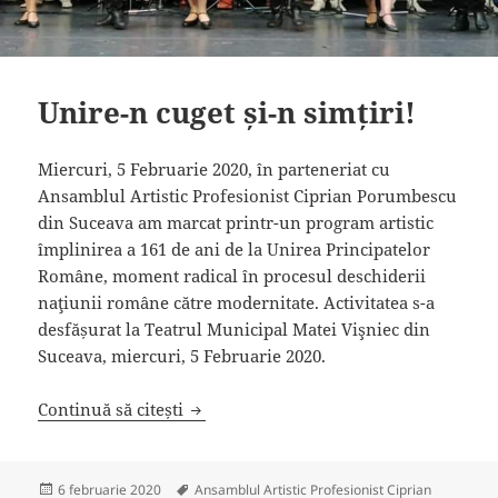
Unire-n cuget și-n simțiri!
Miercuri, 5 Februarie 2020, în parteneriat cu
Ansamblul Artistic Profesionist Ciprian Porumbescu
din Suceava am marcat printr-un program artistic
împlinirea a 161 de ani de la Unirea Principatelor
Române, moment radical în procesul deschiderii
naţiunii române către modernitate. Activitatea s-a
desfășurat la Teatrul Municipal Matei Vişniec din
Suceava, miercuri, 5 Februarie 2020.
Unire-n cuget și-n simțiri!
Continuă să citești
Publicat
Etichete
6 februarie 2020
Ansamblul Artistic Profesionist Ciprian