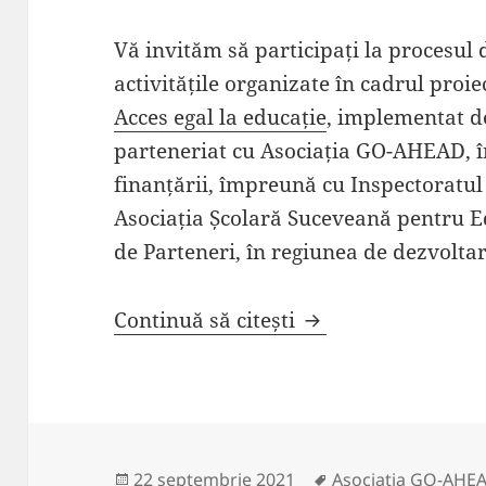
Vă invităm să participați la procesul d
activitățile organizate în cadrul proi
Acces egal la educație
, implementat d
parteneriat cu Asociația GO-AHEAD, î
finanțării, împreună cu Inspectoratul
Asociația Școlară Suceveană pentru Edu
de Parteneri, în regiunea de dezvolta
Alătură-te și tu p
Continuă să citești
Publicat
Etichete
22 septembrie 2021
Asociația GO-AHE