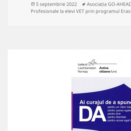
Publicat
Etichete
5 septembrie 2022
Asociația GO-AHEA
pe
Profesionale la elevi VET prin programul Er