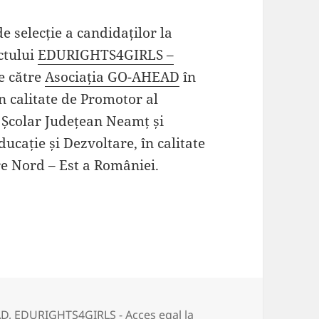
e selecție a candidaților la
ectului
EDURIGHTS4GIRLS –
e către
Asociația GO-AHEAD
în
n calitate de Promotor al
 Școlar Județean Neamț și
cație și Dezvoltare, în calitate
re Nord – Est a României.
roiectului EDURIGHTS4GIRLS – Acces egal la educaț
AD
,
EDURIGHTS4GIRLS - Acces egal la