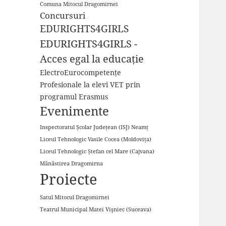
Comuna Mitocul Dragomirnei
Concursuri
EDURIGHTS4GIRLS
EDURIGHTS4GIRLS -
Acces egal la educație
ElectroEurocompetențe
Profesionale la elevi VET prin
programul Erasmus
Evenimente
Inspectoratul Școlar Județean (ISJ) Neamț
Liceul Tehnologic Vasile Cocea (Moldovița)
Liceul Tehnologic Ștefan cel Mare (Cajvana)
Mănăstirea Dragomirna
Proiecte
Satul Mitocul Dragomirnei
Teatrul Municipal Matei Vişniec (Suceava)