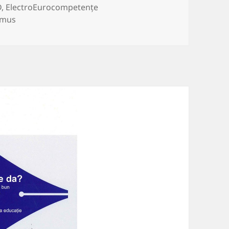
D
,
ElectroEurocompetențe
asmus