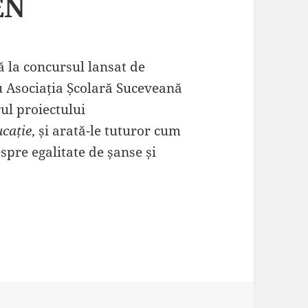
EN
 la concursul lansat de
 Asociația Școlară Suceveană
ul proiectului
cație
, și arată-le tuturor cum
spre egalitate de șanse și
ursul #CurajulNUareGEN