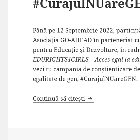
#CurajulNUareG
Până pe 12 Septembrie 2022, participă
Asociația GO-AHEAD în parteneriat cu
pentru Educație și Dezvoltare, în cadr
EDURIGHTS4GIRLS – Acces egal la edu
vezi tu campania de conștientizare de
egalitate de gen, #CurajulNUareGEN.
Participă la conc
Continuă să citești