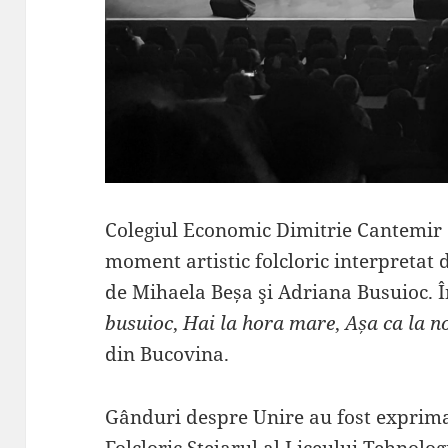
Colegiul Economic Dimitrie Cantemir 
moment artistic folcloric interpretat
de Mihaela Beșa şi Adriana Busuioc. 
busuioc
,
Hai la hora mare
,
Așa ca la n
din Bucovina.
Gânduri despre Unire au fost exprim
Folcloric Stejarul al Liceului Tehnolo