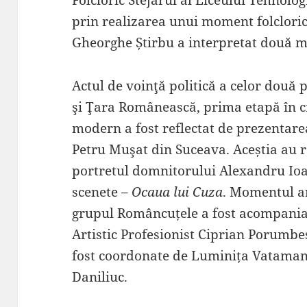
prin realizarea unui moment folcloric
Gheorghe Știrbu a interpretat două m
Actul de voinţă politică a celor două
şi Ţara Românească, prima etapă în c
modern a fost reflectat de prezentarea
Petru Muşat din Suceava. Aceștia au r
portretul domnitorului Alexandru Ioa
scenete –
Ocaua lui Cuza
. Momentul art
grupul Româncuțele a fost acompaniat
Artistic Profesionist Ciprian Porumb
fost coordonate de Luminița Vatamani
Daniliuc.