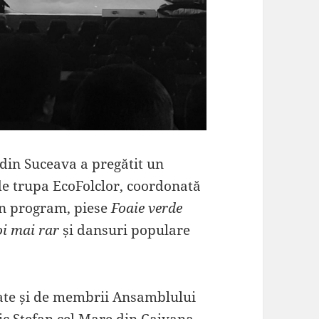
din Suceava a pregătit un
 de trupa EcoFolclor, coordonată
În program, piese
Foaie verde
oi mai rar
și dansuri populare
ate și de membrii Ansamblului
gic Ștefan cel Mare din Cajvana