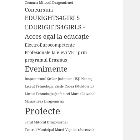
Comuna Mitocul Dragomirnei
Concursuri
EDURIGHTS4GIRLS
EDURIGHTS4GIRLS -
Acces egal la educație
ElectroEurocompetențe
Profesionale la elevi VET prin
programul Erasmus
Evenimente
Inspectoratul Școlar Județean (ISJ) Neamț
Liceul Tehnologic Vasile Cocea (Moldovița)
Liceul Tehnologic Ștefan cel Mare (Cajvana)
Mănăstirea Dragomirna
Proiecte
Satul Mitocul Dragomirnei
Teatrul Municipal Matei Vişniec (Suceava)